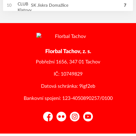
10
SK Jiskra Domažlice
7
Florbal Tachov, z. s.
Pobřežní 1656, 347 01 Tachov
IČ: 10749829
Datová schránka: 9igf2eb
Bankovní spojení: 123-4050890257/0100
Facebook
Flickr
Instagram
YouTube