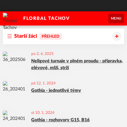
FLORBAL TACHOV
MENU
Starší žáci
PŘEHLED
po 2. 6. 2025
Neligové turnaje v plném proudu - přípravka,
elévové, mlži, strži
pá 12. 1. 2024
Gothia - jednotlivé týmy
st 10. 1. 2024
Gothia - rozhovory G15, B16