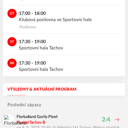
17:00 - 18:00
ÚT
Klubová posilovna ve Sportovní hale
Posilovna
17:30 - 19:00
ST
Sportovní hala Tachov
17:30 - 19:00
PÁ
Sportovní hala Tachov
VÝSLEDKY & AKTUÁLNÍ PROGRAM
Poslední zápasy
Florballand Gorily Plzeň
2:4
Florbal Tachov B
ne 4. 5. 2025 15:45
@
Městská SH Tachov
,
Přebor starších