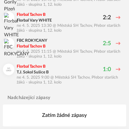
žáků - skupina 1, 12. kolo
Florbal Tachov B
2:2
Florbal Vary WHITE
ne 4. 5. 2025 13:30
@
Městská SH Tachov
,
Přebor starších
žáků - skupina 1, 12. kolo
FBC ROKYCANY
2:5
Florbal Tachov B
ne 4. 5. 2025 11:15
@
Městská SH Tachov
,
Přebor starších
žáků - skupina 1, 12. kolo
Florbal Tachov B
1:0
T.J. Sokol Sušice B
ne 4. 5. 2025 9:00
@
Městská SH Tachov
,
Přebor starších
žáků - skupina 1, 12. kolo
Nadcházející zápasy
Zatím žádné zápasy