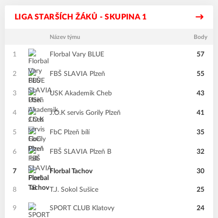
LIGA STARŠÍCH ŽÁKŮ - SKUPINA 1
Název týmu
Body
1
Florbal Vary BLUE
57
2
FBŠ SLAVIA Plzeň
55
3
USK Akademik Cheb
43
4
J.O.K servis Gorily Plzeň
41
5
FbC Plzeň bílí
35
6
FBŠ SLAVIA Plzeň B
32
7
Florbal Tachov
30
8
T.J. Sokol Sušice
25
9
SPORT CLUB Klatovy
24