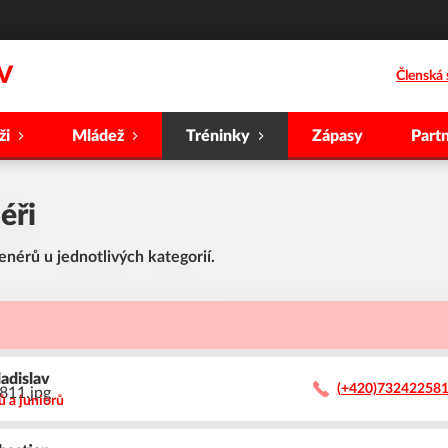
V
Členská 
ži
Mládež
Tréninky
Zápasy
Partn
éři
enérů u jednotlivých kategorií.
ladislav
(+420)73242258
ů a juniorů