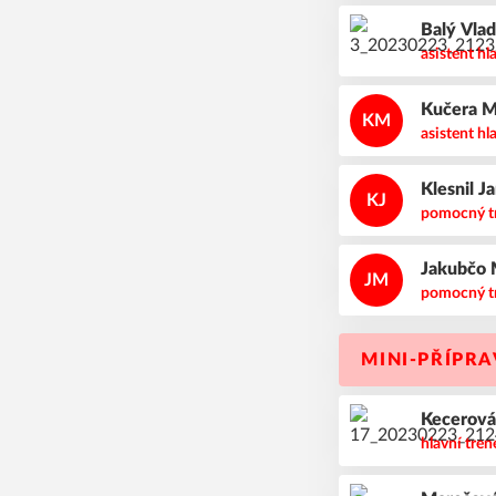
Balý
Vla
asistent hl
Kučera
M
KM
asistent hl
Klesnil
Ja
KJ
pomocný t
Jakubčo
JM
pomocný t
MINI-PŘÍPR
Kecerov
hlavní tren