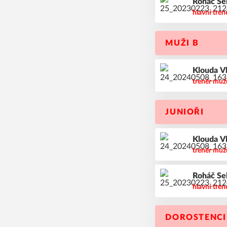
Roháč
Se
hlavní tren
MUŽI B
Klouda
V
trenér muž
JUNIOŘI
Klouda
V
trenér muž
Roháč
Se
hlavní tren
DOROSTENCI