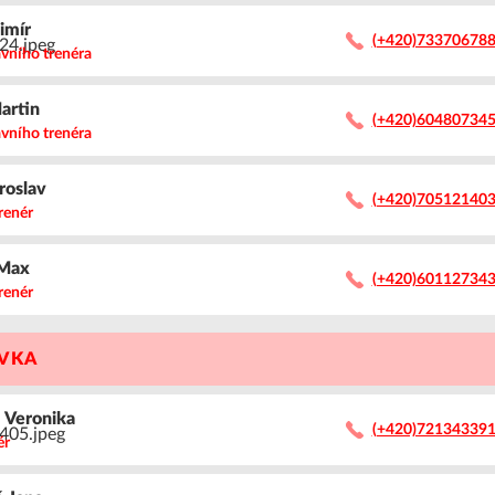
dimír
(+420)73370678
avního trenéra
artin
(+420)60480734
avního trenéra
roslav
(+420)70512140
renér
Max
(+420)60112734
renér
AVKA
á
Veronika
(+420)72134339
ér