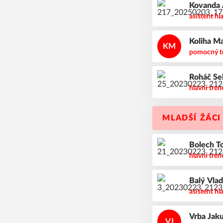
Kovanda
asistent hl
Koliha
Ma
KM
pomocný t
Roháč
Se
hlavní tren
MLADŠÍ ŽÁCI
Bolech
T
hlavní tren
Balý
Vla
asistent hl
Vrba
Jak
VJ