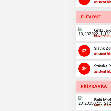
asistent hl
ELÉVOVÉ
Gritz
Jar
hlavní tren
Slávik
Zd
SZ
asistent hl
Šťástka
P
ŠP
asistent hl
PŘÍPRAVKA
Balá
Mar
hlavní tren