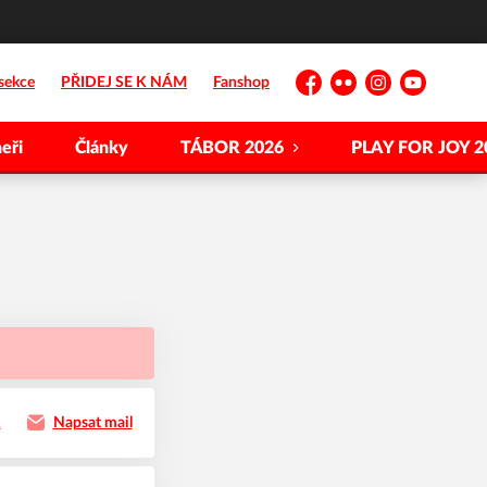
sekce
PŘIDEJ SE K NÁM
Fanshop
Facebook
Flickr
Instagram
YouTube
eři
Články
TÁBOR 2026
PLAY FOR JOY 2
1
Napsat mail