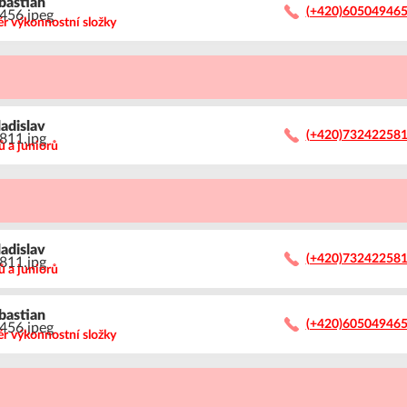
bastian
(+420)60504946
ér výkonnostní složky
ladislav
(+420)73242258
ů a juniorů
ladislav
(+420)73242258
ů a juniorů
bastian
(+420)60504946
ér výkonnostní složky