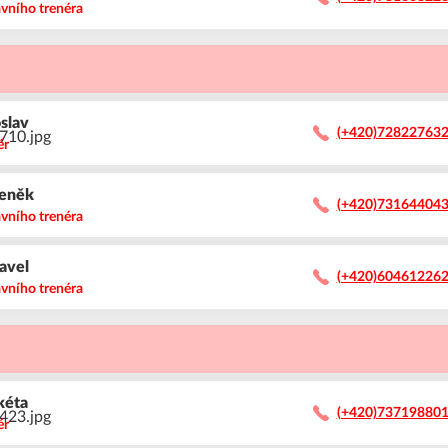
avního trenéra
oslav
(+420)72822763
ér
eněk
(+420)73164404
avního trenéra
avel
(+420)60461226
avního trenéra
kéta
(+420)73719880
ér