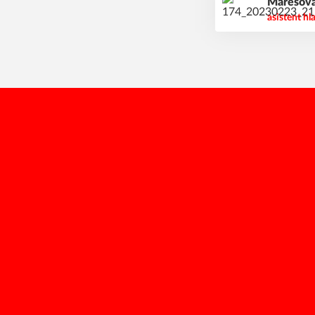
Marešov
asistent hl