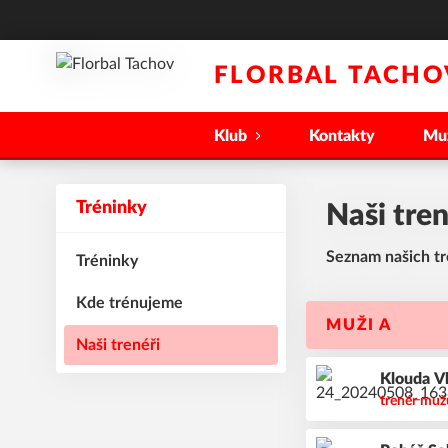
FLORBAL TACHO
Klub
Kontakty
Mu
Tréninky
Naši tren
Seznam našich tr
Tréninky
Kde trénujeme
MUŽI A
Naši trenéři
Klouda
V
trenér muž