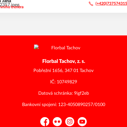
á
Jana
(+420)73757431
avního trenéra
Florbal Tachov, z. s.
Pobřežní 1656, 347 01 Tachov
IČ: 10749829
Datová schránka: 9igf2eb
Bankovní spojení: 123-4050890257/0100
Facebook
Flickr
Instagram
YouTube