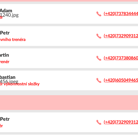
Adam
(+420)73783444
ér
a
Petr
(+420)73290931
avního trenéra
rtin
(+420)73738086
renér
bastian
(+420)60504946
ér výkonnostní složky
a
Petr
(+420)73290931
ér