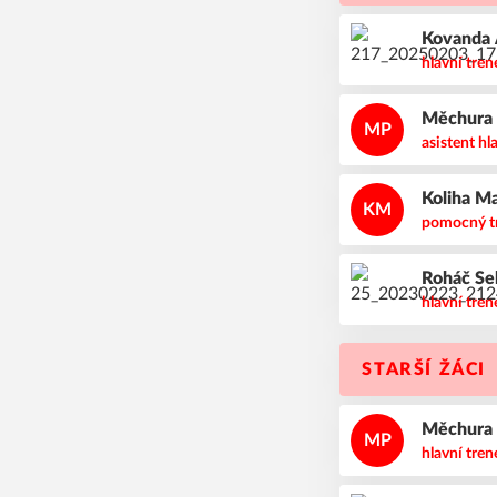
Kovanda
hlavní tren
Měchur
MP
asistent hl
Koliha
Ma
KM
pomocný t
Roháč
Se
hlavní tren
STARŠÍ ŽÁCI
Měchur
MP
hlavní tren