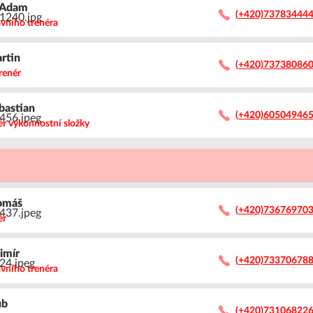
Adam
(+420)73783444
avního trenéra
rtin
(+420)73738086
renér
bastian
(+420)60504946
ér výkonnostní složky
omáš
(+420)73676970
ér
dimír
(+420)73370678
avního trenéra
ub
(+420)73106822