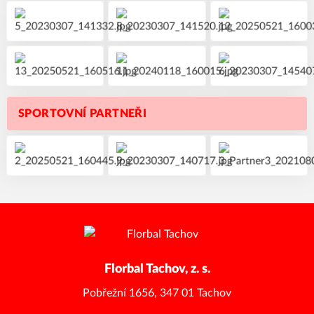
SPORTOVNÍ PARTNEŘI
Florbal Tachov, z. s.
Pobřežní 1656, 347 01 Tachov