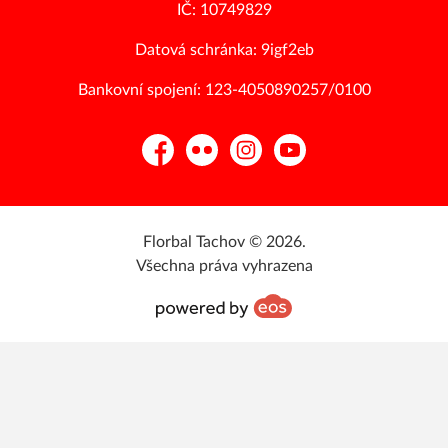
IČ: 10749829
Datová schránka: 9igf2eb
Bankovní spojení: 123-4050890257/0100
Facebook
Flickr
Instagram
YouTube
Florbal Tachov © 2026.
Všechna práva vyhrazena