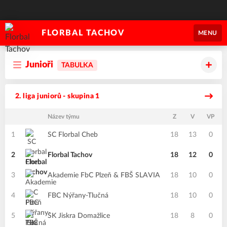
FLORBAL TACHOV
MENU
Junioři
TABULKA
2. liga juniorů - skupina 1
Název týmu
Z
V
VP
1
SC Florbal Cheb
18
13
0
2
Florbal Tachov
18
12
0
3
Akademie FbC Plzeň & FBŠ SLAVIA
18
10
0
4
FBC Nýřany-Tlučná
18
10
0
5
SK Jiskra Domažlice
18
8
0