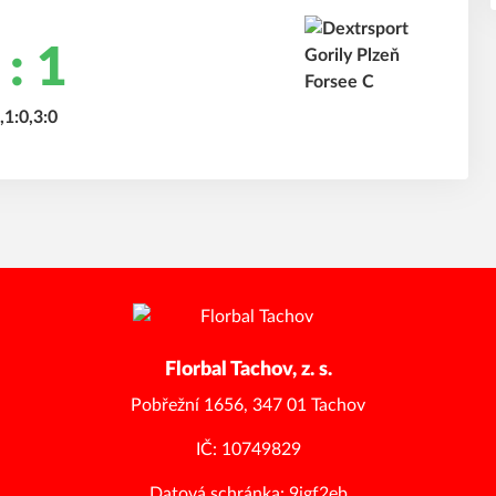
 : 1
,1:0,3:0
Florbal Tachov, z. s.
Pobřežní 1656, 347 01 Tachov
IČ: 10749829
Datová schránka: 9igf2eb