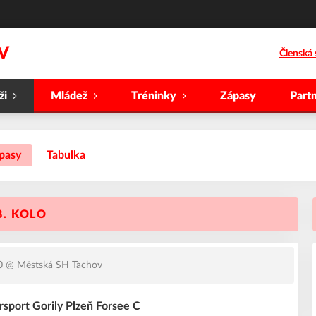
V
Členská 
ži
Mládež
Tréninky
Zápasy
Partn
pasy
Tabulka
8. KOLO
0
@ Městská SH Tachov
rsport Gorily Plzeň Forsee C