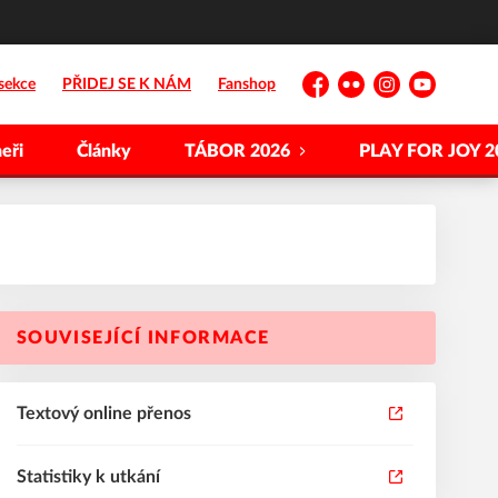
sekce
PŘIDEJ SE K NÁM
Fanshop
Facebook
Flickr
Instagram
YouTube
eři
Články
TÁBOR 2026
PLAY FOR JOY 2
SOUVISEJÍCÍ INFORMACE
Textový online přenos
Statistiky k utkání