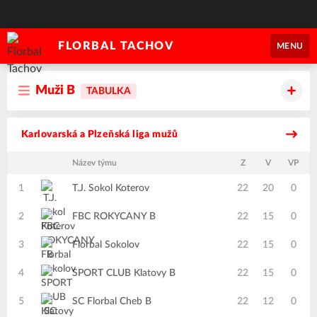
FLORBAL TACHOV
MENU
Muži B
TABULKA
Karlovarská a Plzeňská liga mužů
Název týmu
Z
V
VP
1
T.J. Sokol Koterov
22
20
0
2
FBC ROKYCANY B
22
15
0
3
Florbal Sokolov
22
15
0
4
SPORT CLUB Klatovy B
22
15
0
5
SC Florbal Cheb B
22
12
0