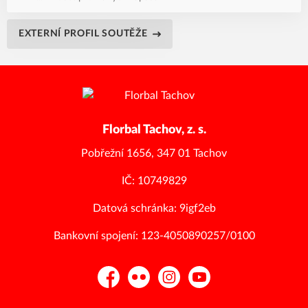
EXTERNÍ PROFIL SOUTĚŽE
Florbal Tachov, z. s.
Pobřežní 1656, 347 01 Tachov
IČ: 10749829
Datová schránka: 9igf2eb
Bankovní spojení: 123-4050890257/0100
Facebook
Flickr
Instagram
YouTube