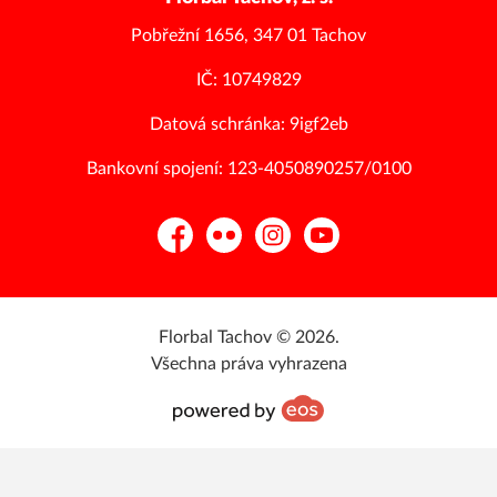
Pobřežní 1656, 347 01 Tachov
IČ: 10749829
Datová schránka: 9igf2eb
Bankovní spojení: 123-4050890257/0100
Facebook
Flickr
Instagram
YouTube
Florbal Tachov © 2026.
Všechna práva vyhrazena