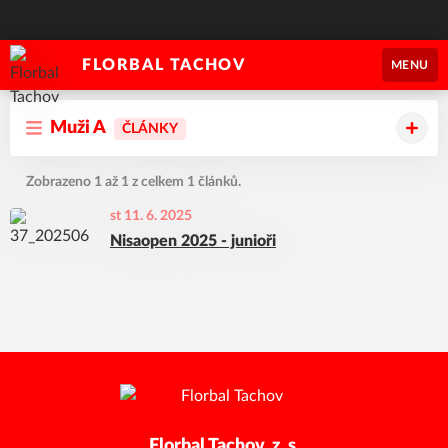
FLORBAL TACHOV
MENU
Muži A
ČLÁNKY
Zobrazeno 1 až 1 z celkem 1 článků.
st 11. 6. 2025
Nisaopen 2025 - junioři
Florbal Tachov, z. s.