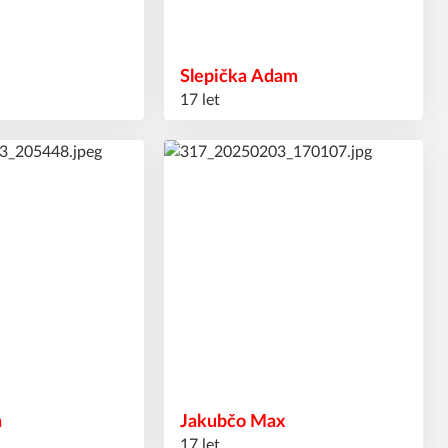
Slepička
Adam
17 let
72
#
h
Jakubčo
Max
17 let