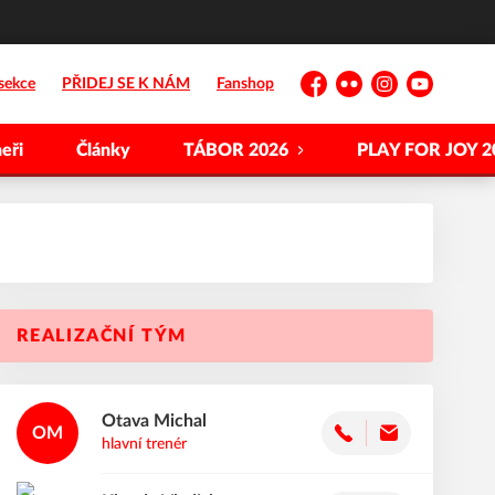
sekce
PŘIDEJ SE K NÁM
Fanshop
Facebook
Flickr
Instagram
YouTube
eři
Články
TÁBOR 2026
PLAY FOR JOY 2
REALIZAČNÍ TÝM
Otava
Michal
OM
hlavní trenér