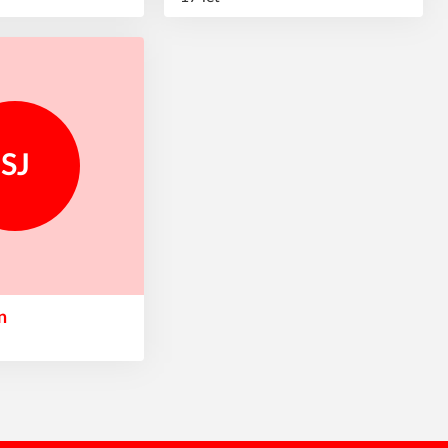
SJ
an