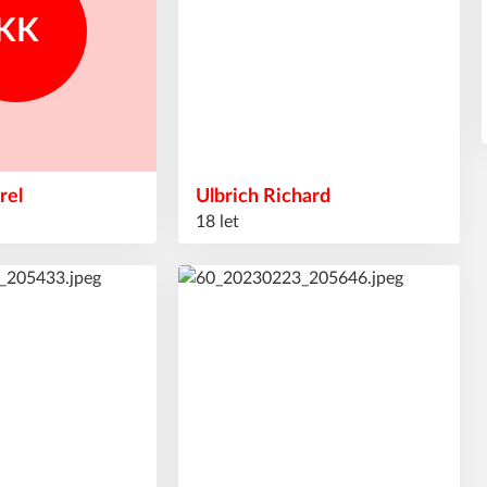
KK
rel
Ulbrich
Richard
18 let
32
#