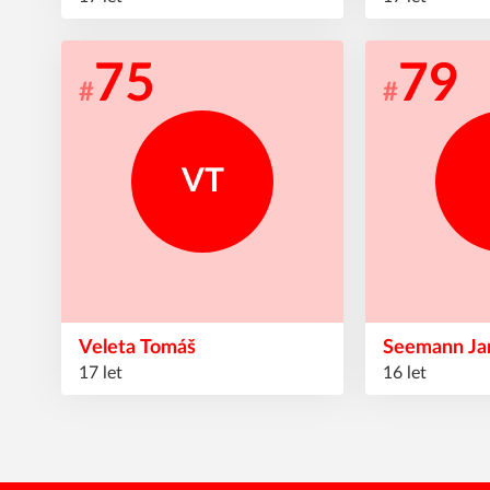
75
79
#
#
VT
Veleta
Tomáš
Seemann
J
17 let
16 let