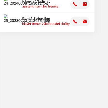
Klouda
Vladislav
asistent hlavního trenéra
Roháč
Sebastian
hlavní trenér výkonnostní složky