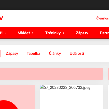
V
Členská 
ži
Mládež
Tréninky
Zápasy
Partn
Zápasy
Tabulka
Články
Události
10
#