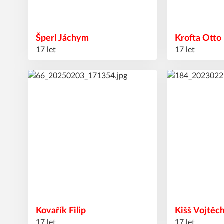
Šperl
Jáchym
Krofta
Otto
17 let
17 let
39
43
#
#
Kovařík
Filip
Kišš
Vojtěc
17 let
17 let