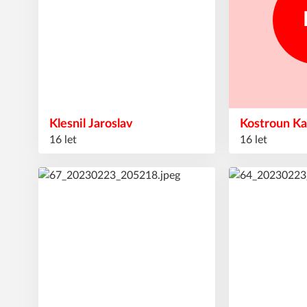
Klesnil
Jaroslav
Kostroun
Ka
16 let
16 let
17
29
#
#