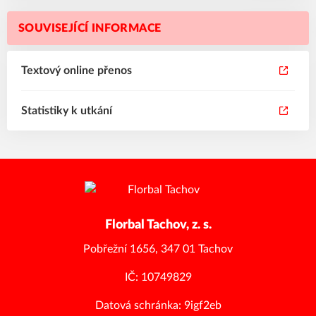
SOUVISEJÍCÍ INFORMACE
Textový online přenos
Statistiky k utkání
Florbal Tachov, z. s.
Pobřežní 1656, 347 01 Tachov
IČ: 10749829
Datová schránka: 9igf2eb