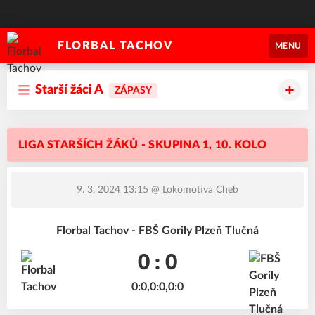
FLORBAL TACHOV
MENU
Starší žáci A
ZÁPASY
LIGA STARŠÍCH ŽÁKŮ - SKUPINA 1, 10. KOLO
9. 3. 2024 13:15
@ Lokomotiva Cheb
Florbal Tachov - FBŠ Gorily Plzeň Tlučná
0 : 0
0:0,0:0,0:0