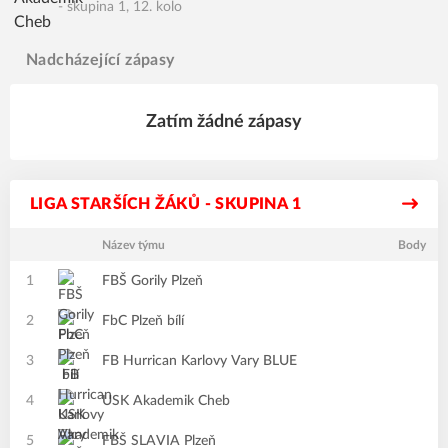
- skupina 1, 12. kolo
Nadcházející zápasy
Zatím žádné zápasy
LIGA STARŠÍCH ŽÁKŮ - SKUPINA 1
Název týmu
Body
1
FBŠ Gorily Plzeň
2
FbC Plzeň bílí
3
FB Hurrican Karlovy Vary BLUE
4
USK Akademik Cheb
5
FBŠ SLAVIA Plzeň