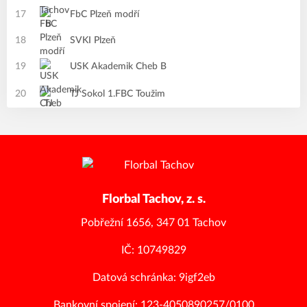
17
FbC Plzeň modří
18
SVKI Plzeň
19
USK Akademik Cheb B
20
TJ Sokol 1.FBC Toužim
Florbal Tachov, z. s.
Pobřežní 1656, 347 01 Tachov
IČ: 10749829
Datová schránka: 9igf2eb
Bankovní spojení: 123-4050890257/0100