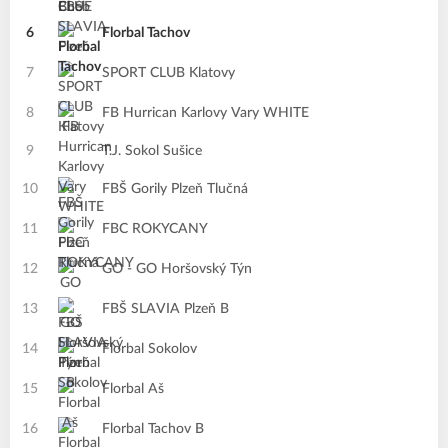
6
Florbal Tachov
7
SPORT CLUB Klatovy
8
FB Hurrican Karlovy Vary WHITE
9
T.J. Sokol Sušice
10
FBŠ Gorily Plzeň Tlučná
11
FBC ROKYCANY
12
GO - GO Horšovský Týn
13
FBŠ SLAVIA Plzeň B
14
Florbal Sokolov
15
Florbal Aš
16
Florbal Tachov B