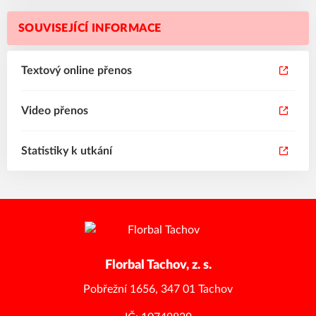
SOUVISEJÍCÍ INFORMACE
Textový online přenos
Video přenos
Statistiky k utkání
Florbal Tachov, z. s.
Pobřežní 1656, 347 01 Tachov