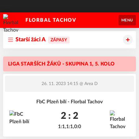
FLORBAL TACHOV
MENU
Starší žáci A
ZÁPASY
LIGA STARŠÍCH ŽÁKŮ - SKUPINA 1, 5. KOLO
26. 11. 2023 14:15
@ Area D
FbC Plzeň bílí - Florbal Tachov
2 : 2
1:1,1:1,0:0