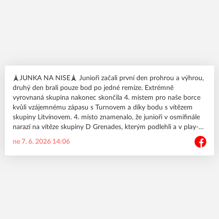
🗼JUNKA NA NISE🗼 Junioři začali první den prohrou a výhrou,
druhý den brali pouze bod po jedné remíze. Extrémně
vyrovnaná skupina nakonec skončila 4. místem pro naše borce
kvůli vzájemnému zápasu s Turnovem a díky bodu s vítězem
skupiny Litvínovem. 4. místo znamenalo, že junioři v osmifinále
narazí na vítěze skupiny D Grenades, kterým podlehli a v play-
off skončili. Děkujeme klukům za reprezentaci klubu🤘
ne 7. 6. 2026 14:06