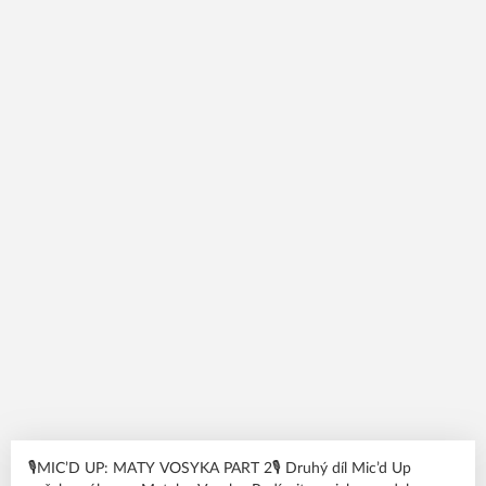
🎙️MIC’D UP: MATY VOSYKA PART 2🎙️ Druhý díl Mic’d Up