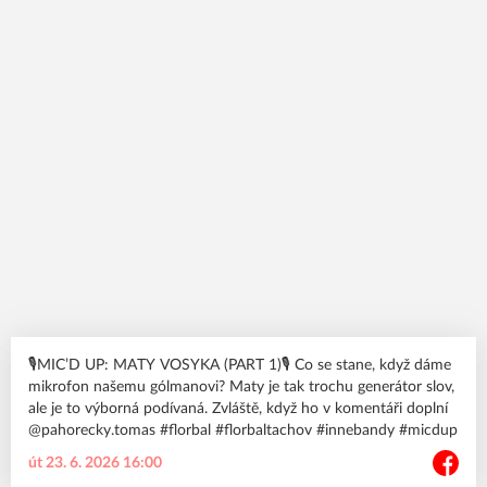
🎙️MIC’D UP: MATY VOSYKA (PART 1)🎙️ Co se stane, když dáme
mikrofon našemu gólmanovi? Maty je tak trochu generátor slov,
ale je to výborná podívaná. Zvláště, když ho v komentáři doplní
@pahorecky.tomas #florbal #florbaltachov #innebandy #micdup
út 23. 6. 2026 16:00