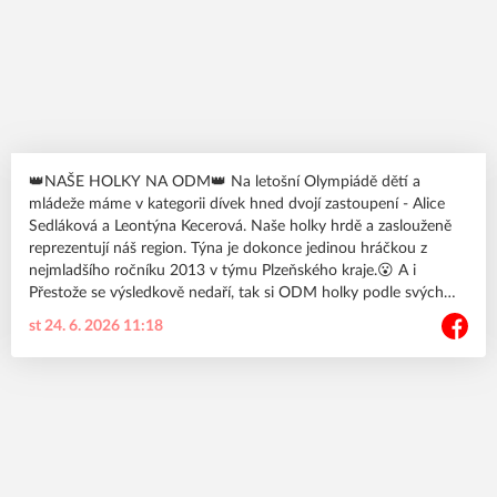
👑NAŠE HOLKY NA ODM👑 Na letošní Olympiádě dětí a
mládeže máme v kategorii dívek hned dvojí zastoupení - Alice
Sedláková a Leontýna Kecerová. Naše holky hrdě a zaslouženě
reprezentují náš region. Týna je dokonce jedinou hráčkou z
nejmladšího ročníku 2013 v týmu Plzeňského kraje.😮 A i
Přestože se výsledkově nedaří, tak si ODM holky podle svých
slov užívají.👍 Holky, děkujeme za reprezentaci klubu a přejeme
st 24. 6. 2026 11:18
hodně štěstí do zbylých zápasů.🍀