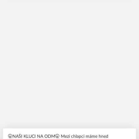
🤫NAŠI KLUCI NA ODM🤫 Mezi chlapci máme hned