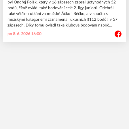
byl Ondřej Polák, který v 16 zápasech zapsal úctyhodných 52
bodů, čímž ovládl také bodování celé 2. ligy juniorů. Odehrál
také většinu utkáni za mužské Áčko i Béčko, a v součtu s
mužskými kategoriemi zaznamenal luxusních ‼️112 bodů‼️ v 57
zápasech. Díky tomu ovládl také klubové bodování napříč
kategoriemi. Výborná práce Ondro❤️
po 8. 6. 2026 16:00