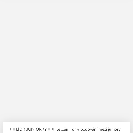
🇭🇺LÍDR JUNIORKY🇭🇺 Letošní lídr v bodování mezi juniory