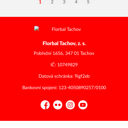
1
2
3
4
5
Florbal Tachov, z. s.
Pobřežní 1656, 347 01 Tachov
IČ: 10749829
Datová schránka: 9igf2eb
Bankovní spojení: 123-4050890257/0100
Facebook
Flickr
Instagram
YouTube