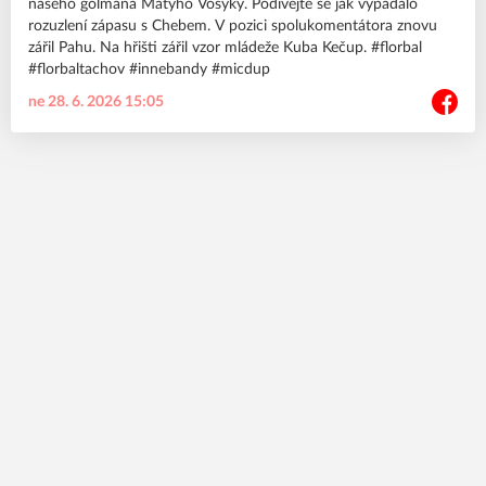
našeho gólmana Matyho Vosyky. Podívejte se jak vypadalo
rozuzlení zápasu s Chebem. V pozici spolukomentátora znovu
zářil Pahu. Na hřišti zářil vzor mládeže Kuba Kečup. #florbal
#florbaltachov #innebandy #micdup
ne 28. 6. 2026 15:05