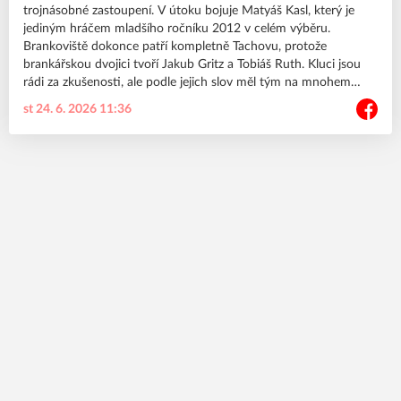
trojnásobné zastoupení. V útoku bojuje Matyáš Kasl, který je
jediným hráčem mladšího ročníku 2012 v celém výběru.
Brankoviště dokonce patří kompletně Tachovu, protože
brankářskou dvojici tvoří Jakub Gritz a Tobiáš Ruth. Kluci jsou
rádi za zkušenosti, ale podle jejich slov měl tým na mnohem
lepší umístění. Kluci, děkujeme za reprezentaci klubu🤘
st 24. 6. 2026 11:36