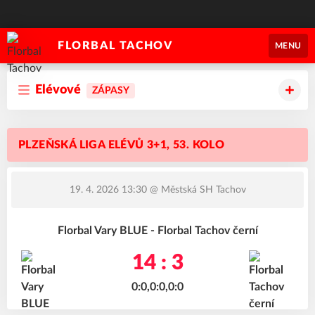
FLORBAL TACHOV
MENU
Elévové
ZÁPASY
PLZEŇSKÁ LIGA ELÉVŮ 3+1, 53. KOLO
19. 4. 2026 13:30
@ Městská SH Tachov
Florbal Vary BLUE - Florbal Tachov černí
14 : 3
0:0,0:0,0:0