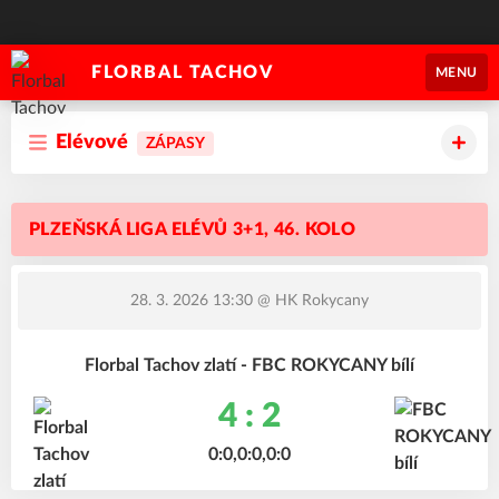
FLORBAL TACHOV
MENU
Elévové
ZÁPASY
PLZEŇSKÁ LIGA ELÉVŮ 3+1, 46. KOLO
28. 3. 2026 13:30
@ HK Rokycany
Florbal Tachov zlatí - FBC ROKYCANY bílí
4 : 2
0:0,0:0,0:0