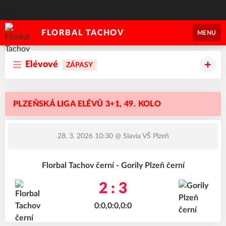
FLORBAL TACHOV
MENU
Elévové
ZÁPASY
PLZEŇSKÁ LIGA ELÉVŮ 3+1, 49. KOLO
28. 3. 2026 10:30
@ Slavia VŠ Plzeň
Florbal Tachov černí - Gorily Plzeň černí
2 : 3
0:0,0:0,0:0