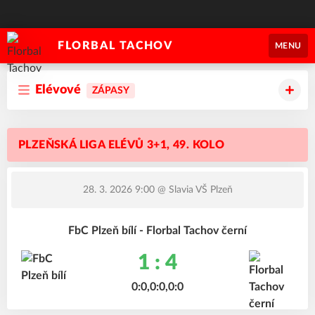
FLORBAL TACHOV
MENU
Elévové
ZÁPASY
PLZEŇSKÁ LIGA ELÉVŮ 3+1, 49. KOLO
28. 3. 2026 9:00
@ Slavia VŠ Plzeň
FbC Plzeň bílí - Florbal Tachov černí
1 : 4
0:0,0:0,0:0