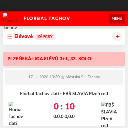
FLORBAL TACHOV
MENU
Elévové
ZÁPASY
PLZEŇSKÁ LIGA ELÉVŮ 3+1, 32. KOLO
17. 1. 2026 10:30
@ Městská SH Tachov
Florbal Tachov zlatí - FBŠ SLAVIA Plzeň red
0 : 10
0:0,0:0,0:0