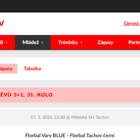
V
Členská 
ži
Mládež
Tréninky
Zápasy
Partn
ápasy
Tabulka
ÉVŮ 3+1, 31. KOLO
17. 1. 2026 13:30
@ Městská SH Tachov
Florbal Vary BLUE - Florbal Tachov černí