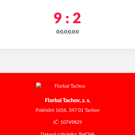
9 : 2
0:0,0:0,0:0
Florbal Tachov, z. s.
Pobřežní 1656, 347 01 Tachov
IČ: 10749829
Datová schránka: 9igf2eb