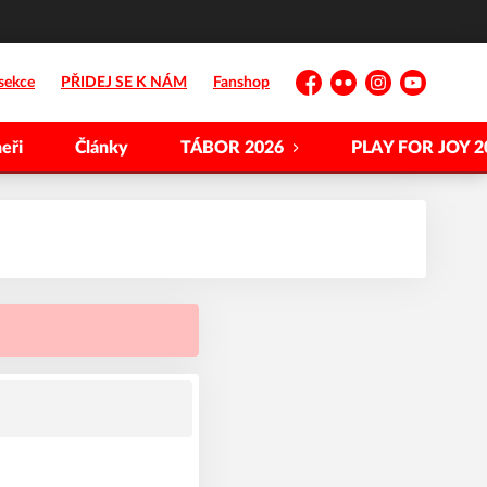
sekce
PŘIDEJ SE K NÁM
Fanshop
Facebook
Flickr
Instagram
YouTube
eři
Články
TÁBOR 2026
PLAY FOR JOY 2