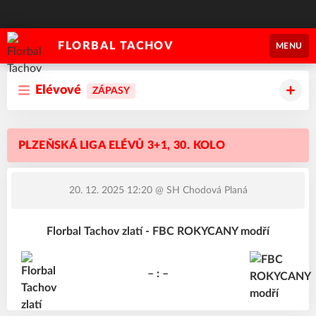
FLORBAL TACHOV
MENU
Elévové
ZÁPASY
PLZEŇSKÁ LIGA ELÉVŮ 3+1, 30. KOLO
20. 12. 2025 12:20
@ SH Chodová Planá
Florbal Tachov zlatí - FBC ROKYCANY modří
– : –