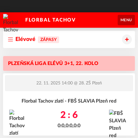
FLORBAL TACHOV
MENU
Elévové
ZÁPASY
PLZEŇSKÁ LIGA ELÉVŮ 3+1, 22. KOLO
22. 11. 2025 14:00
@ 28. ZŠ Plzeň
Florbal Tachov zlatí - FBŠ SLAVIA Plzeň red
2 : 6
0:0,0:0,0:0