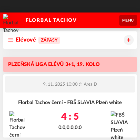
FLORBAL TACHOV
MENU
Elévové
ZÁPASY
PLZEŇSKÁ LIGA ELÉVŮ 3+1, 19. KOLO
9. 11. 2025 10:00
@ Area D
Florbal Tachov černí - FBŠ SLAVIA Plzeň white
4 : 5
0:0,0:0,0:0