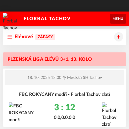
FLORBAL TACHOV
MENU
Elévové
ZÁPASY
PLZEŇSKÁ LIGA ELÉVŮ 3+1, 13. KOLO
18. 10. 2025 13:00
@ Městská SH Tachov
FBC ROKYCANY modří - Florbal Tachov zlatí
3 : 12
0:0,0:0,0:0