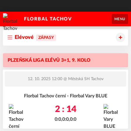
FLORBAL TACHOV
MENU
Elévové
ZÁPASY
PLZEŇSKÁ LIGA ELÉVŮ 3+1, 9. KOLO
12. 10. 2025 12:00
@ Městská SH Tachov
Florbal Tachov černí - Florbal Vary BLUE
2 : 14
0:0,0:0,0:0