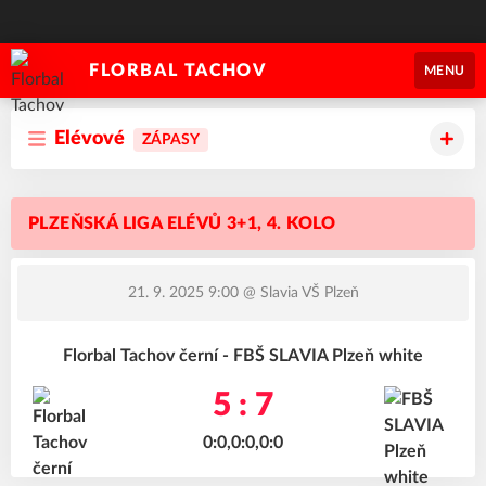
FLORBAL TACHOV
MENU
Elévové
ZÁPASY
PLZEŇSKÁ LIGA ELÉVŮ 3+1, 4. KOLO
21. 9. 2025 9:00
@ Slavia VŠ Plzeň
Florbal Tachov černí - FBŠ SLAVIA Plzeň white
5 : 7
0:0,0:0,0:0