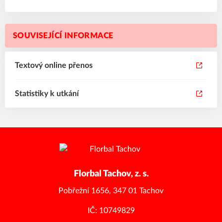
SOUVISEJÍCÍ INFORMACE
Textový online přenos
Statistiky k utkání
Florbal Tachov, z. s.
Pobřežní 1656, 347 01 Tachov
IČ: 10749829