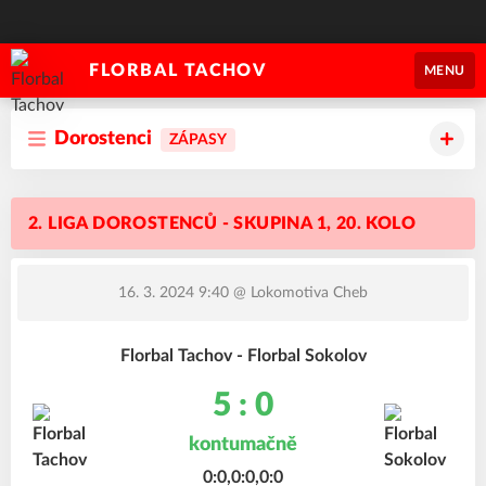
FLORBAL TACHOV
MENU
Dorostenci
ZÁPASY
2. LIGA DOROSTENCŮ - SKUPINA 1, 20. KOLO
16. 3. 2024 9:40
@ Lokomotiva Cheb
Florbal Tachov - Florbal Sokolov
5 : 0
kontumačně
0:0,0:0,0:0