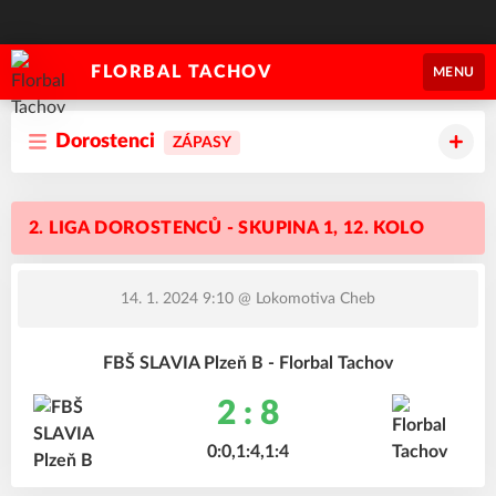
FLORBAL TACHOV
MENU
Dorostenci
ZÁPASY
2. LIGA DOROSTENCŮ - SKUPINA 1, 12. KOLO
14. 1. 2024 9:10
@ Lokomotiva Cheb
FBŠ SLAVIA Plzeň B - Florbal Tachov
2 : 8
0:0,1:4,1:4