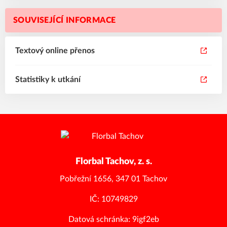
SOUVISEJÍCÍ INFORMACE
Textový online přenos
Statistiky k utkání
Florbal Tachov, z. s.
Pobřežní 1656, 347 01 Tachov
IČ: 10749829
Datová schránka: 9igf2eb