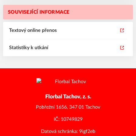
SOUVISEJÍCÍ INFORMACE
Textový online přenos
Statistiky k utkání
Florbal Tachov, z. s.
Pobřežní 1656, 347 01 Tachov
IČ: 10749829
Datová schránka: 9igf2eb