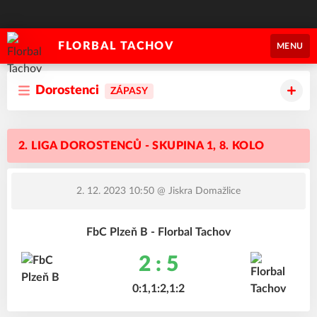
FLORBAL TACHOV
MENU
Dorostenci
ZÁPASY
2. LIGA DOROSTENCŮ - SKUPINA 1, 8. KOLO
2. 12. 2023 10:50
@ Jiskra Domažlice
FbC Plzeň B - Florbal Tachov
2 : 5
0:1,1:2,1:2